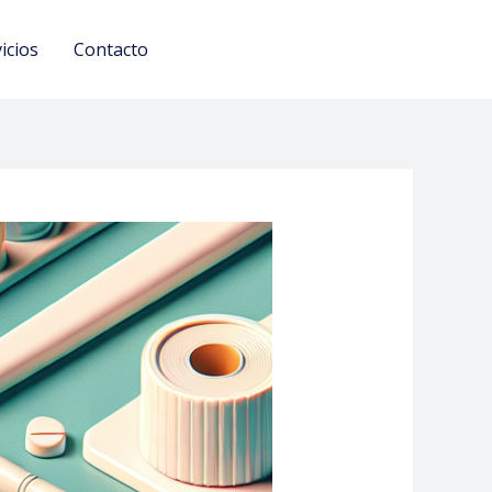
icios
Contacto
Call: +123 456 7890